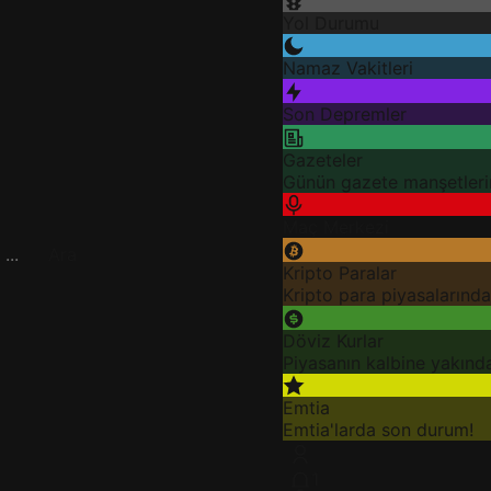
Yol Durumu
Namaz Vakitleri
Son Depremler
Gazeteler
Günün gazete manşetlerin
Maç Merkezi
Ara
Kripto Paralar
Kripto para piyasalarınd
Döviz Kurlar
Piyasanın kalbine yakınd
Emtia
Emtia'larda son durum!
1