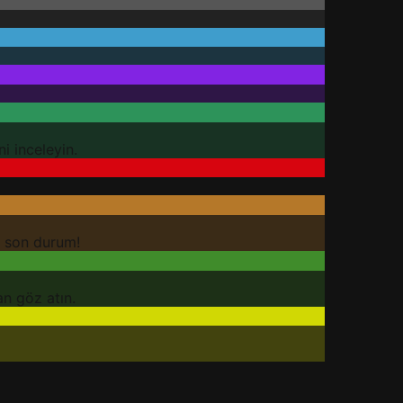
i inceleyin.
a son durum!
an göz atın.