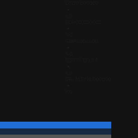
USD
0,000000
%0
EURO
0,000000
%0
GBP
0,000000
%0
BIST
15.133,54
%0
GR. ALTIN
0,000000
%0