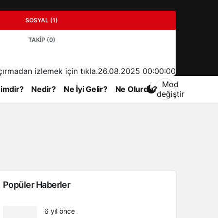
SOSYAL (1)
TAKIP (0)
çırmadan izlemek için tıkla.
26.08.2025 00:00:00
Mod
imdir?
Nedir?
Ne İyi Gelir?
Ne Olurdu?
değiştir
Gündüz Modu
Gündüz modunu seçin.
Popüler Haberler
Gece Modu
6 yıl önce
Gece modunu seçin.