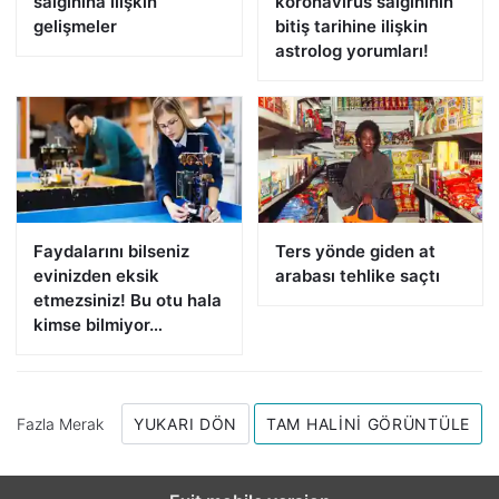
salgınına ilişkin
koronavirüs salgınının
gelişmeler
bitiş tarihine ilişkin
astrolog yorumları!
Faydalarını bilseniz
Ters yönde giden at
evinizden eksik
arabası tehlike saçtı
etmezsiniz! Bu otu hala
kimse bilmiyor…
Fazla Merak
YUKARI DÖN
TAM HALINI GÖRÜNTÜLE