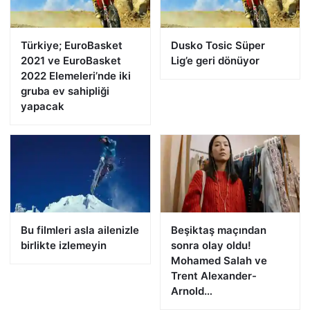
Türkiye; EuroBasket
Dusko Tosic Süper
2021 ve EuroBasket
Lig’e geri dönüyor
2022 Elemeleri’nde iki
gruba ev sahipliği
yapacak
Bu filmleri asla ailenizle
Beşiktaş maçından
birlikte izlemeyin
sonra olay oldu!
Mohamed Salah ve
Trent Alexander-
Arnold…