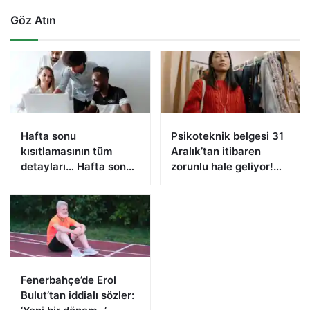
Göz Atın
Hafta sonu
Psikoteknik belgesi 31
kısıtlamasının tüm
Aralık’tan itibaren
detayları… Hafta sonu
zorunlu hale geliyor!
sokağa çıkma yasağı
1083 lira cezası var
nasıl olacak?
Fenerbahçe’de Erol
Bulut’tan iddialı sözler: