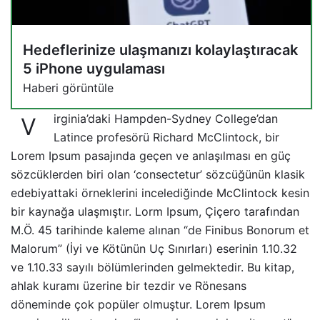
Hedeflerinize ulaşmanızı kolaylaştıracak
5 iPhone uygulaması
Haberi görüntüle
irginia’daki Hampden-Sydney College’dan
V
Latince profesörü Richard McClintock, bir
Lorem Ipsum pasajında geçen ve anlaşılması en güç
sözcüklerden biri olan ‘consectetur’ sözcüğünün klasik
edebiyattaki örneklerini incelediğinde
McClintock
kesin
bir kaynağa ulaşmıştır. Lorm Ipsum, Çiçero tarafından
M.Ö. 45 tarihinde kaleme alınan “de Finibus Bonorum et
Malorum” (İyi ve Kötünün Uç Sınırları) eserinin 1.10.32
ve 1.10.33 sayılı bölümlerinden gelmektedir. Bu kitap,
ahlak kuramı üzerine bir tezdir ve Rönesans
döneminde çok popüler olmuştur. Lorem Ipsum