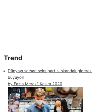
Trend
Dünyayı sarsan seks partisi skandalı giderek
büyüyor!
by Fazla Merak
1 Kasım 2020