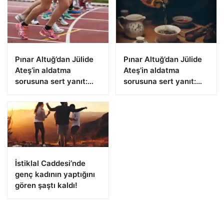
Pınar Altuğ’dan Jülide
Pınar Altuğ’dan Jülide
Ateş’in aldatma
Ateş’in aldatma
sorusuna sert yanıt:
sorusuna sert yanıt:
Sana ne ya da kime ne!
Sana ne ya da kime ne!
İstiklal Caddesi’nde
genç kadının yaptığını
gören şaştı kaldı!