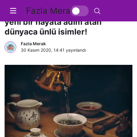
Fazla Merak
Cinsiyet değiştirdikten sonra
yeni bir hayata adım atan
dünyaca ünlü isimler!
Fazla Merak
30 Kasım 2020, 14:41
yayınlandı